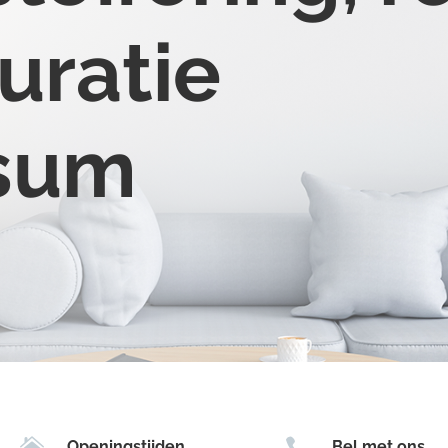
uratie
rsum


Openingstijden
Bel met ons