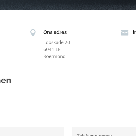


Ons adres
i
Looskade 20
6041 LE
Roermond
men