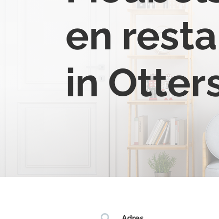
en resta
in Otte

Adres