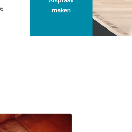
Afspraak
96
maken