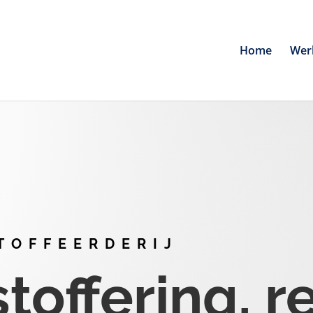
Home
Wer
TOFFEERDERIJ
offering, r