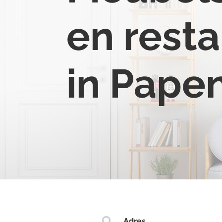
en resta
in Pape

Adres