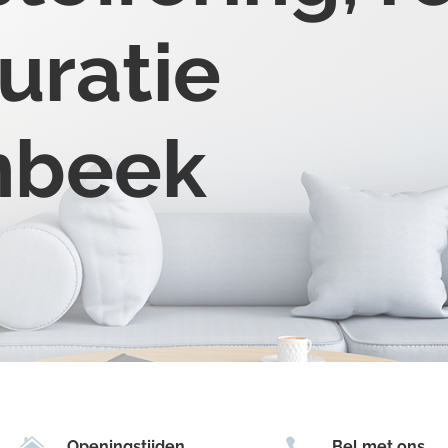
uratie
nbeek


Openingstijden
Bel met ons