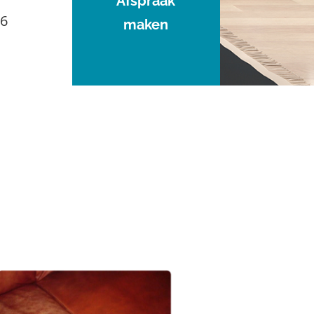
Afspraak
96
maken