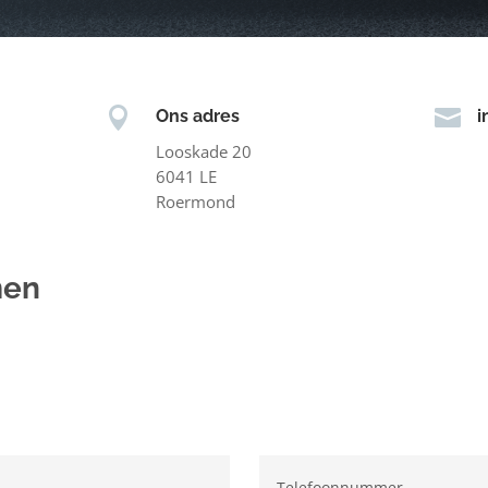


Ons adres
i
Looskade 20
6041 LE
Roermond
men