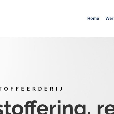
Home
Wer
TOFFEERDERIJ
offering, r