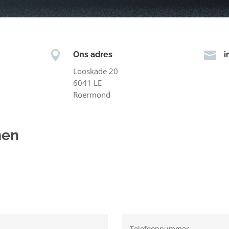


Ons adres
i
Looskade 20
6041 LE
Roermond
men