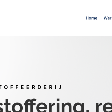
Home
Wer
TOFFEERDERIJ
offering, r