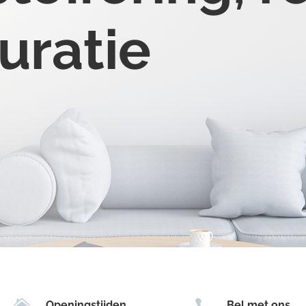
uratie


Openingstijden
Bel met ons