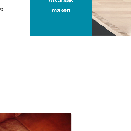
Afspraak
96
maken