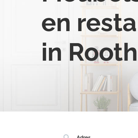
en resta
in Rooth

Adres