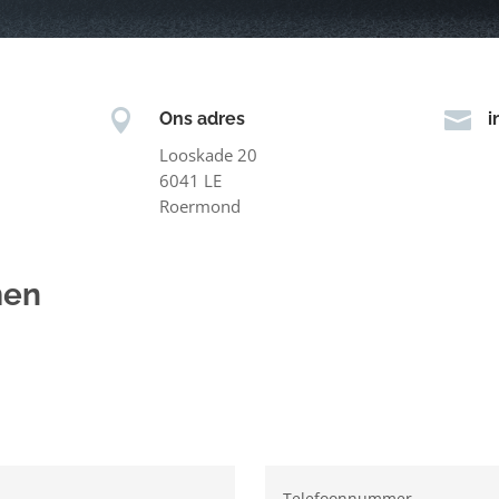


Ons adres
i
Looskade 20
6041 LE
Roermond
men