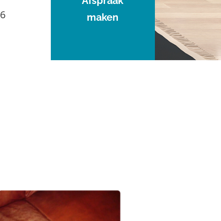
Afspraak
96
maken