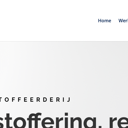
Home
Wer
TOFFEERDERIJ
offering, r