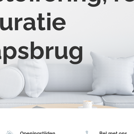
uratie
apsbrug


Openingstijden
Bel met ons