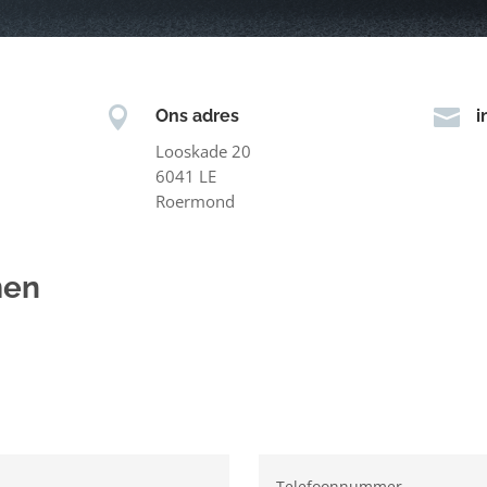


Ons adres
i
Looskade 20
6041 LE
Roermond
men