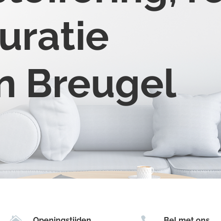
uratie
en Breugel


Openingstijden
Bel met ons