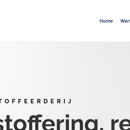
Home
Wer
TOFFEERDERIJ
offering, r