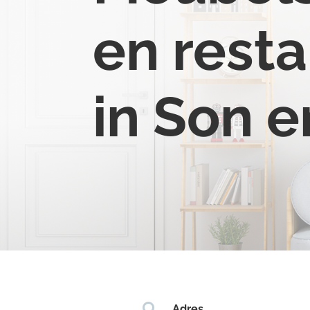
en resta
in Son 

Adres