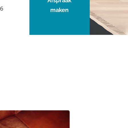
Afspraak
96
maken