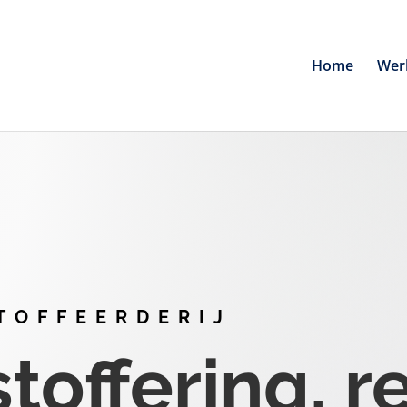
Home
Wer
TOFFEERDERIJ
offering, r