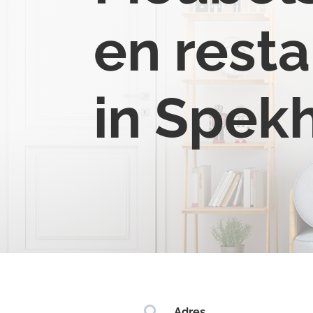
en resta
in Spek

Adres