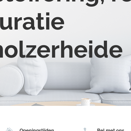
uratie
holzerheide


Openingstijden
Bel met ons