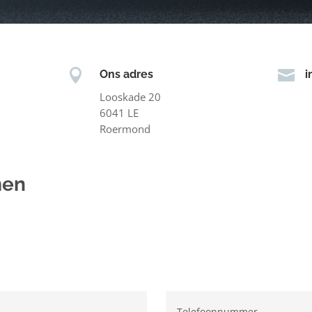


Ons adres
i
Looskade 20
6041 LE
Roermond
men