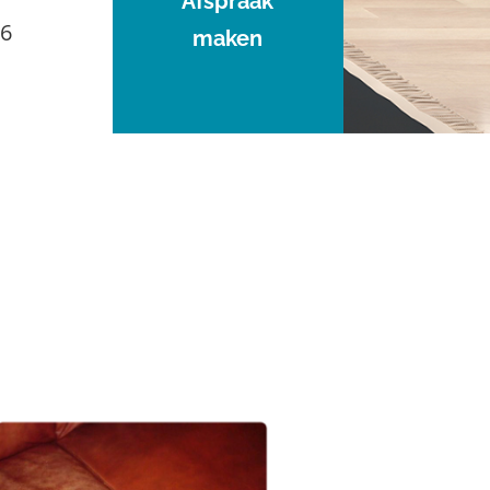
Afspraak
96
maken