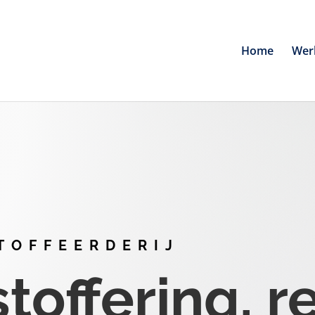
Home
Wer
TOFFEERDERIJ
offering, r