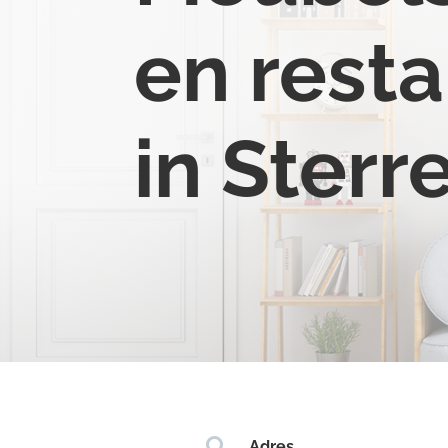
en resta
in Ster

Adres