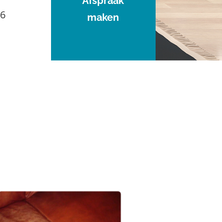
Afspraak
96
maken