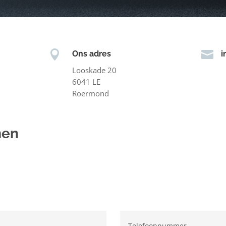


Ons adres
i
Looskade 20
6041 LE
Roermond
men