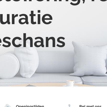
uratie
reschans


Openingstijden
Bel met ons