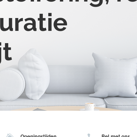
uratie
jt


Openingstijden
Bel met ons