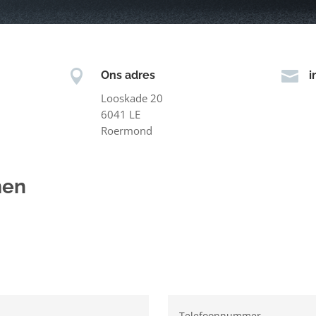


Ons adres
i
Looskade 20
6041 LE
Roermond
men