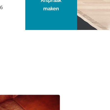
Afspraak
96
maken