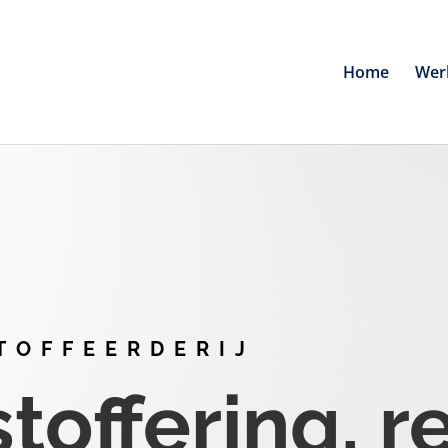
Home
Wer
TOFFEERDERIJ
offering, r