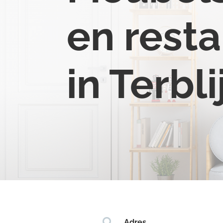
en resta
in Terbli

Adres