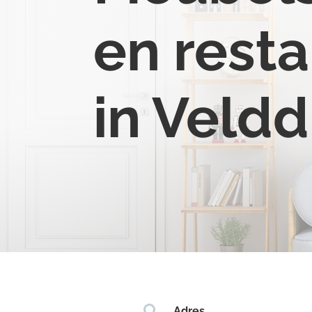
en resta
in Veldd

Adres