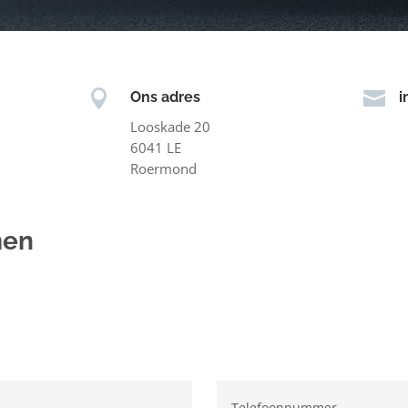


Ons adres
i
Looskade 20
6041 LE
Roermond
men