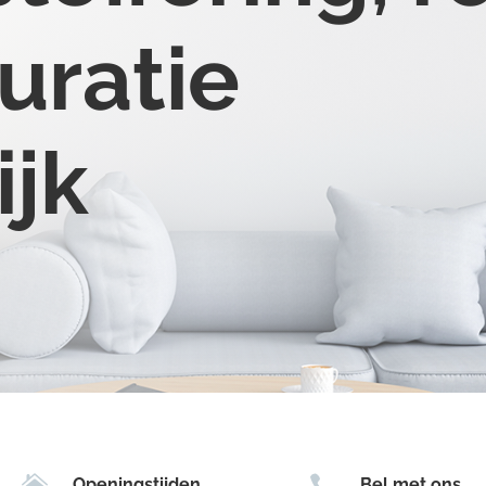
uratie
ijk


Openingstijden
Bel met ons