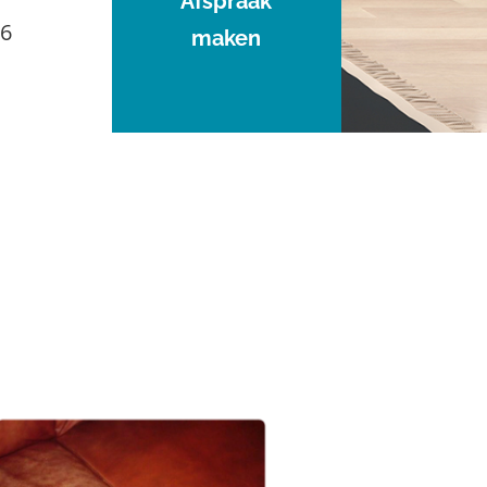
Afspraak
96
maken