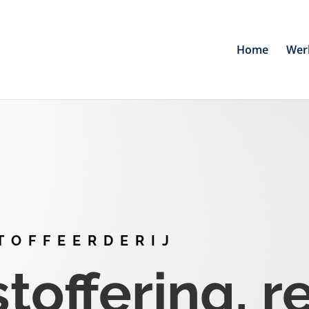
Home
Wer
TOFFEERDERIJ
offering, r