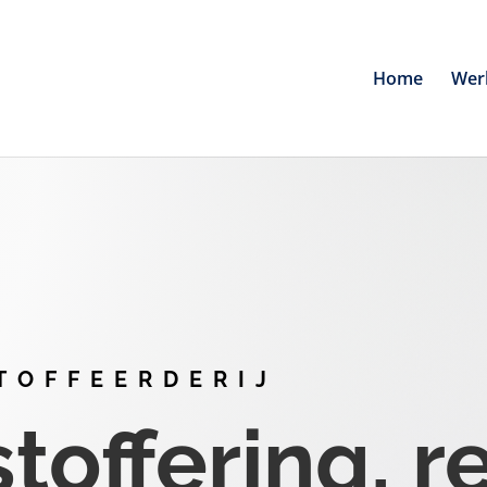
Home
Wer
TOFFEERDERIJ
offering, r