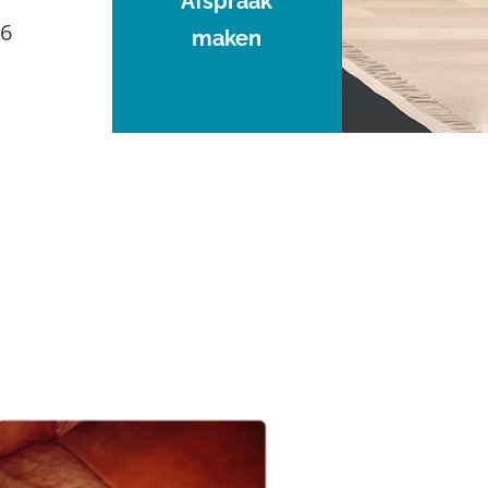
Afspraak
96
maken