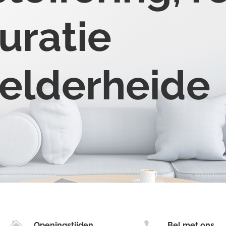
uratie
Zelderheide


Openingstijden
Bel met ons