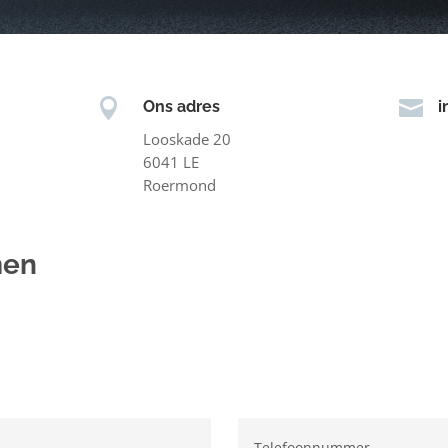


Ons adres
i
Looskade 20
6041 LE
Roermond
men