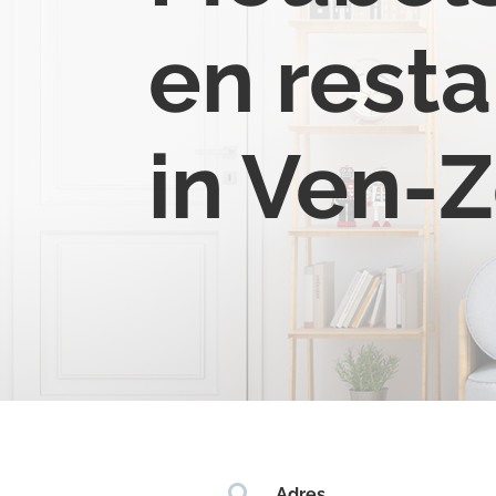
en resta
in Ven-

Adres