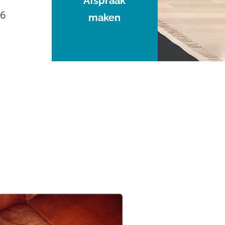
Afspraak
96
maken