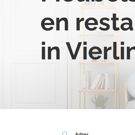
en resta
in Vierl

Adres