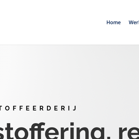
Home
Wer
TOFFEERDERIJ
offering, r