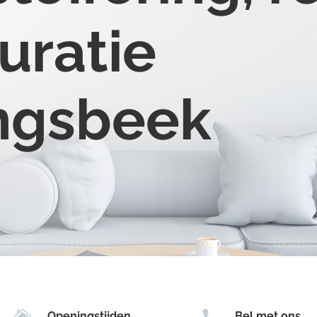
uratie
ingsbeek


Openingstijden
Bel met ons