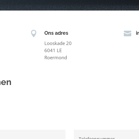


Ons adres
i
Looskade 20
6041 LE
Roermond
men