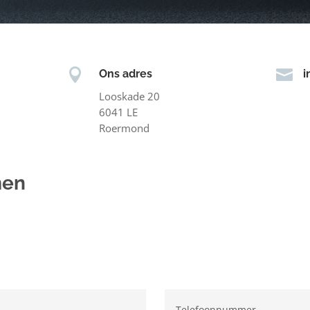


Ons adres
i
Looskade 20
6041 LE
Roermond
men