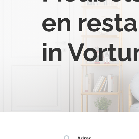
en resta
in Vort

Adres