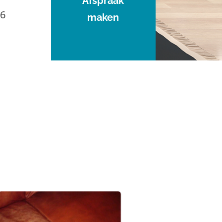
Afspraak
96
maken