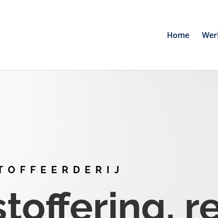
Home
Wer
TOFFEERDERIJ
offering, r