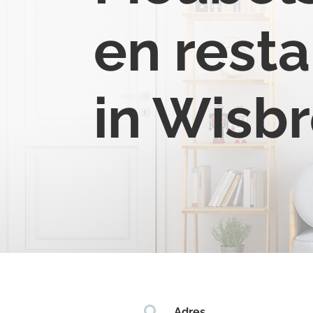
en resta
in Wisb

Adres