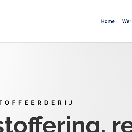
Home
Wer
TOFFEERDERIJ
offering, r