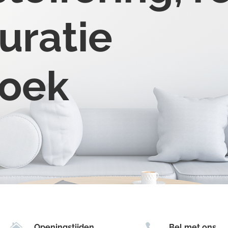
uratie
roek


Openingstijden
Bel met ons