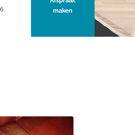
Afspraak
96
maken