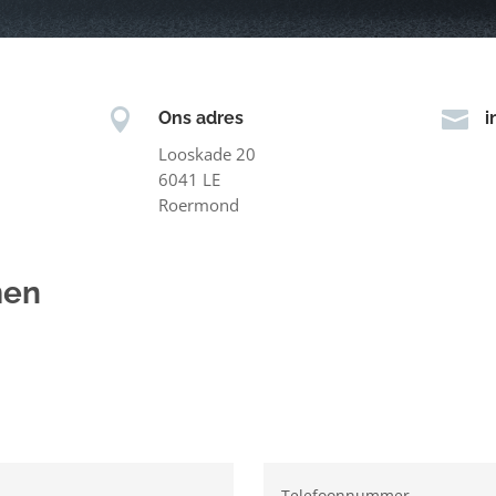


Ons adres
i
Looskade 20
6041 LE
Roermond
men